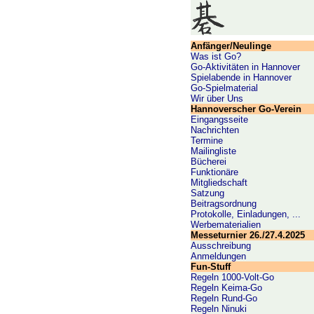
Anfänger/Neulinge
Was ist Go?
Go-Aktivitäten in Hannover
Spielabende in Hannover
Go-Spielmaterial
Wir über Uns
Hannoverscher Go-Verein
Eingangsseite
Nachrichten
Termine
Mailingliste
Bücherei
Funktionäre
Mitgliedschaft
Satzung
Beitragsordnung
Protokolle, Einladungen, ...
Werbematerialien
Messeturnier 26./27.4.2025
Ausschreibung
Anmeldungen
Fun-Stuff
Regeln 1000-Volt-Go
Regeln Keima-Go
Regeln Rund-Go
Regeln Ninuki