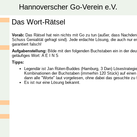
Hannoverscher Go-Verein e.V.
Das Wort-Rätsel
Vorab:
Das Rätsel hat rein nichts mit Go zu tun (außer, dass Nachden
Schuss Genialität gefragt sind). Jede erdachte Lösung, die auch nur entf
garantiert falsch!
Aufgabenstellung:
Bilde mit den folgenden Buchstaben ein in der de
geläufiges Wort: A E I N S
Tipps:
Legendär ist Jan Rüten-Buddes (Hamburg, 3 Dan) Lösestrategie:
Kombinationen der Buchstaben (immerhin 120 Stück) auf einen 
dann alle "Worte" laut vorgelesen, ohne dabei das gesuchte zu 
Es ist nur eine Lösung bekannt.